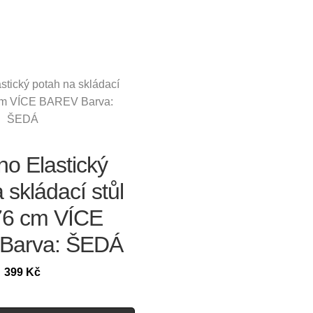
o Elastický
 skládací stůl
6 cm VÍCE
Barva: ŠEDÁ
399
Kč