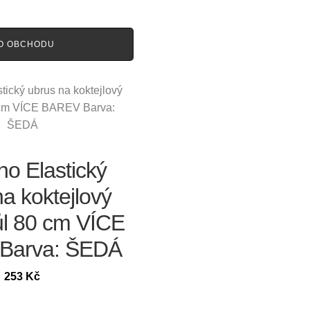
O OBCHODU
o Elastický
a koktejlový
tůl 80 cm VÍCE
Barva: ŠEDÁ
253
Kč