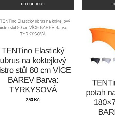
DO OBCHODU
D
TENTino Elastický
ubrus na koktejlový
istro stůl 80 cm VÍCE
BAREV Barva:
TENTin
TYRKYSOVÁ
potah na
253
Kč
180×7
BARE