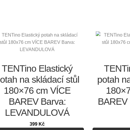
TENTino Elastický
TENTin
otah na skládací stůl
potah na
180×76 cm VÍCE
180×7
BAREV Barva:
BAREV 
LEVANDULOVÁ
399
Kč