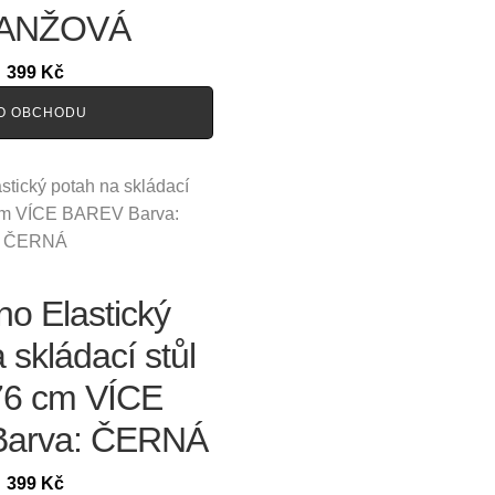
ANŽOVÁ
399
Kč
O OBCHODU
o Elastický
 skládací stůl
6 cm VÍCE
arva: ČERNÁ
399
Kč