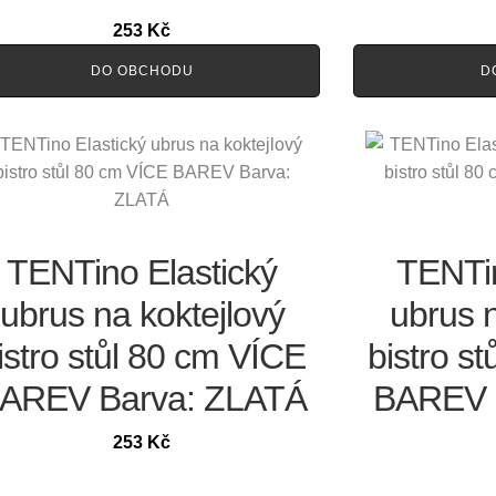
253
Kč
DO OBCHODU
D
TENTino Elastický
TENTin
ubrus na koktejlový
ubrus n
istro stůl 80 cm VÍCE
bistro s
AREV Barva: ZLATÁ
BAREV 
253
Kč