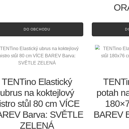
OR
DO OBCHODU
D
TENTino Elastický
TENTin
ubrus na koktejlový
potah na
istro stůl 80 cm VÍCE
180×7
AREV Barva: SVĚTLE
BAREV B
ZELENÁ