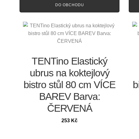
DO OBCHODU
TENTino Elastický
ubrus na koktejlový
bistro stůl 80 cm VÍCE
b
BAREV Barva:
ČERVENÁ
253
Kč