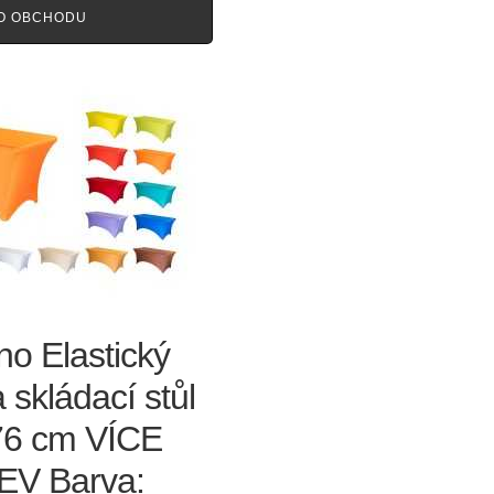
O OBCHODU
o Elastický
 skládací stůl
6 cm VÍCE
V Barva: