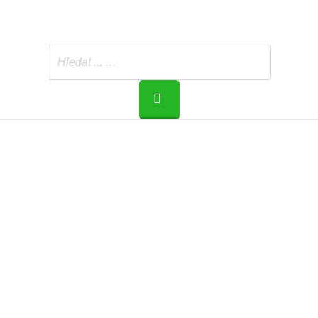
Hledat
...
…
SEARCH