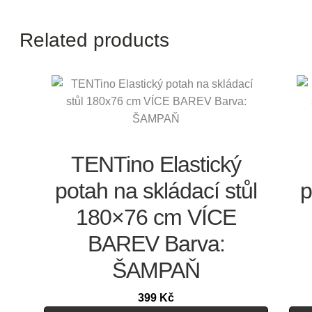
Related products
TENTino Elastický
potah na skládací stůl
p
180×76 cm VÍCE
BAREV Barva:
ŠAMPAŇ
399
Kč