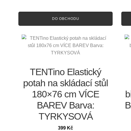
DO OBCHODU
TENTino Elastický
potah na skládací stůl
180×76 cm VÍCE
b
BAREV Barva:
B
TYRKYSOVÁ
399
Kč